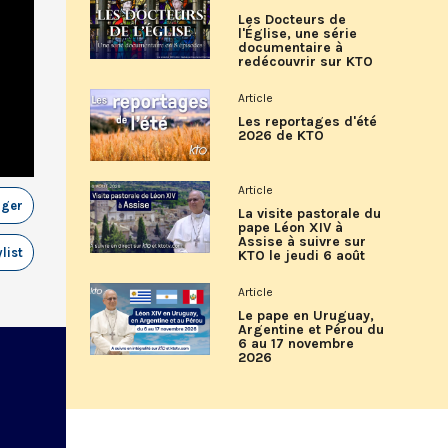
Les Docteurs de
l'Église, une série
documentaire à
redécouvrir sur KTO
Article
Les reportages d'été
2026 de KTO
Article
ager
La visite pastorale du
pape Léon XIV à
Assise à suivre sur
list
KTO le jeudi 6 août
Article
Le pape en Uruguay,
Argentine et Pérou du
6 au 17 novembre
2026