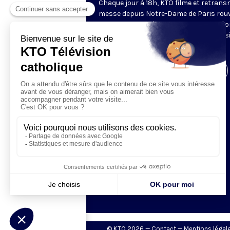
Chaque jour à 18h, KTO filme et retrans
messe depuis Notre-Dame de Paris rouv
Les textes des Vêpres et de la messe so
presque toujours ceux qu’indiquent le s
www.aelf.org
.
Visiter la page de l'émission
© KTO 2026 —
Contact
—
Mentions légal