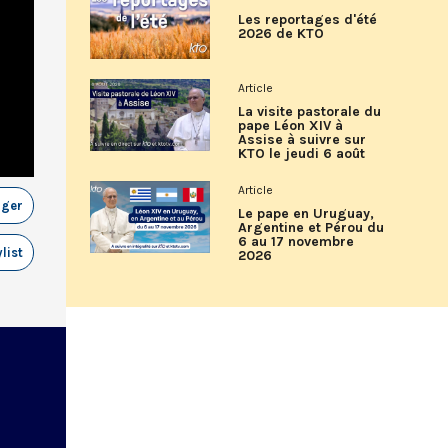
Les reportages d'été
2026 de KTO
Article
La visite pastorale du
pape Léon XIV à
Assise à suivre sur
KTO le jeudi 6 août
Article
ager
Le pape en Uruguay,
Argentine et Pérou du
6 au 17 novembre
list
2026