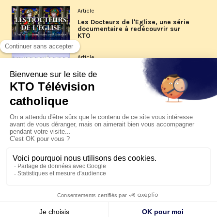
Article
Les Docteurs de l'Église, une série
documentaire à redécouvrir sur
KTO
Article
Les reportages d'été 2026 de KTO
Article
La visite pastorale du pape Léon
XIV à Assise à suivre sur KTO le
jeudi 6 août
Article
Le pape en Uruguay, Argentine et
Pérou du 6 au 17 novembre 2026
© KTO 2026 —
Contact
—
Mentions légales