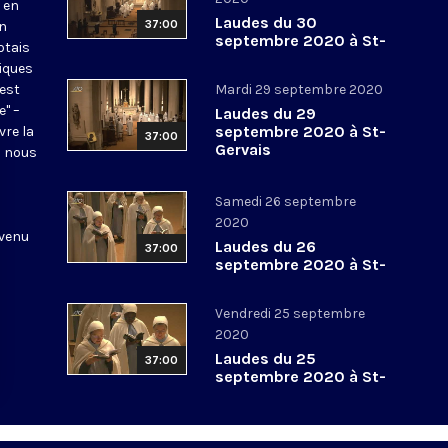
 en
Laudes du 30
37:00
en
septembre 2020 à St-
otais
Gervais
tiques
 est
Mardi 29 septembre 2020
e" –
Laudes du 29
septembre 2020 à St-
vre la
37:00
Gervais
l nous
Samedi 26 septembre
2020
 venu
Laudes du 26
37:00
septembre 2020 à St-
Gervais
Vendredi 25 septembre
2020
Laudes du 25
37:00
septembre 2020 à St-
Gervais