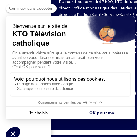
Du mardi au samedi à 7h00, KTO diffuse
direct l’office monastique des Laudes, 
direct de l’église Saint-Gervais-Saint-Pr
(Paris IVe), avec les Fraternités Monas
de Jérusalem. Les Laudes – dont le nom
dérivé du terme latin qui signifie "louang
sont d’abord la prière de louange qui ou
journée pour remercier Dieu du don qu’i
fait de ce jour nouveau, et le placer tout
entier sous son regard. Mais son heure
matinale éveille aussi le souvenir de la
Résurrection du Seigneur, "soleil levant
nous visiter" (Lc 1,28).
Visiter la page de l'émission