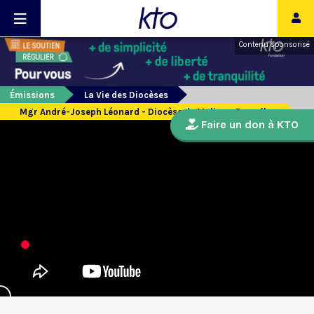
Contenu sponsorisé
Émissions
La Vie des Diocèses
Mgr André-Joseph Léonard - Diocèse de Malines-Bruxelles
Faire un don à KTO