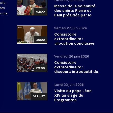
els,
Messe de la solennité
des
des saints Pierre et
02:00
Rome.
Paul présidée par le
pape Léon XIV - 29 juin
2026
Samedi 27 juin 2026
Consistoire
extraordinaire :
30:00
allocution conclusive
du pape Léon XIV et Te
Deum - 27 juin 2026
Vendredi 26 juin 2026
Consistoire
extraordinaire :
29:00
discours introductif du
pape Léon XIV - 26 juin
2026
Lundi 22 juin 2026
Visite du pape Léon
XIV au siège du
01:24:57
Programme
alimentaire mondial -
22 juin 2026