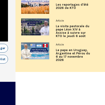
Les reportages d'été
2026 de KTO
Article
La visite pastorale du
pape Léon XIV à
Assise à suivre sur
KTO le jeudi 6 août
Article
ager
Le pape en Uruguay,
Argentine et Pérou du
6 au 17 novembre
list
2026