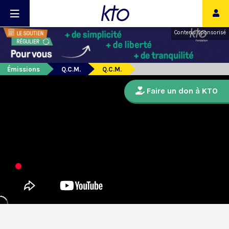
Contenu sponsorisé
Émissions
Q.C.M.
Q.C.M.
Faire un don à KTO