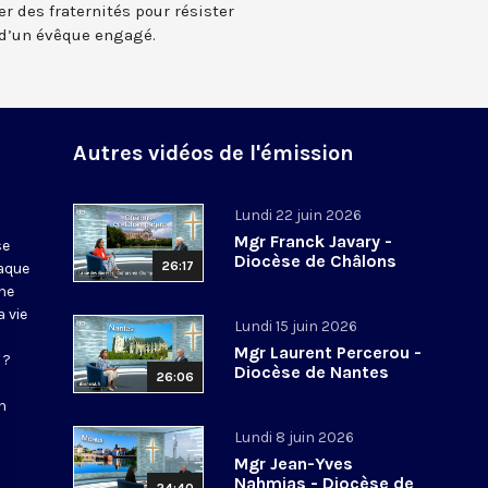
er des fraternités pour résister
s d’un évêque engagé.
Autres vidéos de l'émission
Lundi 22 juin 2026
Mgr Franck Javary -
se
Diocèse de Châlons
26:17
haque
ne
 vie
Lundi 15 juin 2026
Mgr Laurent Percerou -
 ?
Diocèse de Nantes
26:06
n
Lundi 8 juin 2026
Mgr Jean-Yves
Nahmias - Diocèse de
24:40