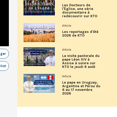
Les Docteurs de
l'Église, une série
documentaire à
redécouvrir sur KTO
Article
Les reportages d'été
2026 de KTO
Article
ager
La visite pastorale du
pape Léon XIV à
Assise à suivre sur
list
KTO le jeudi 6 août
Article
Le pape en Uruguay,
Argentine et Pérou du
6 au 17 novembre
2026