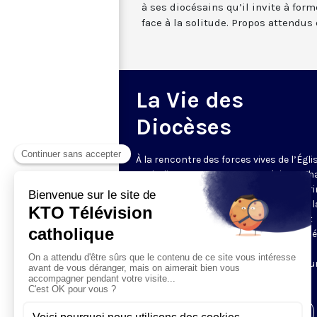
à ses diocésains qu’il invite à form
face à la solitude. Propos attendu
La Vie des
Diocèses
À la rencontre des forces vives de l’Égli
catholique en France et en Belgique. C
semaine, un évêque est reçu par Honori
Grasset pour remettre en perspective la
et l’actualité de son diocèse. Comment
l’Evangile est-il concrètement annoncé
Quelles sont les priorités pastorales ?
Reportages et interviews nourrissent u
échange franc et direct.
Visiter la page de l'émission