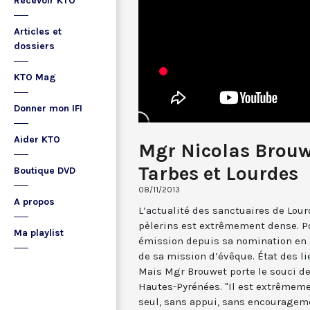
Recevoir KTO
Articles et
dossiers
KTO Mag
Donner mon IFI
Aider KTO
Mgr Nicolas Brouwe
Tarbes et Lourdes
Boutique DVD
08/11/2013
A propos
L’actualité des sanctuaires de Lour
pèlerins est extrêmement dense. Po
Ma playlist
émission depuis sa nomination en 
de sa mission d’évêque. État des li
Mais Mgr Brouwet porte le souci de
Hautes-Pyrénées. "Il est extrêmement
seul, sans appui, sans encouragemen