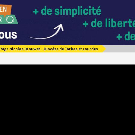
Mgr Nicolas Brouwet - Diocèse de Tarbes et Lourdes