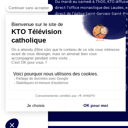
Du mardi au samedi à 7h00, KTO diffuse
direct l’office monastique des Laudes, 
direct de l’église Saint-Gervais-Saint-Pr
(Paris IVe), avec les Fraternités Monas
de Jérusalem. Les Laudes – dont le nom
dérivé du terme latin qui signifie "louang
sont d’abord la prière de louange qui ou
journée pour remercier Dieu du don qu’i
fait de ce jour nouveau, et le placer tout
entier sous son regard. Mais son heure
matinale éveille aussi le souvenir de la
Résurrection du Seigneur, "soleil levant
nous visiter" (Lc 1,28).
Visiter la page de l'émission