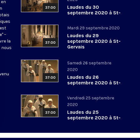
 en
Laudes du 30
37:00
en
septembre 2020 à St-
otais
Gervais
tiques
 est
Mardi 29 septembre 2020
e" –
Laudes du 29
septembre 2020 à St-
vre la
37:00
Gervais
l nous
Samedi 26 septembre
2020
 venu
Laudes du 26
37:00
septembre 2020 à St-
Gervais
Vendredi 25 septembre
2020
Laudes du 25
37:00
septembre 2020 à St-
Gervais