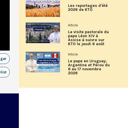
Les reportages d'été
2026 de KTO
Article
La visite pastorale du
pape Léon XIV à
Assise à suivre sur
KTO le jeudi 6 août
Article
ager
Le pape en Uruguay,
Argentine et Pérou du
6 au 17 novembre
list
2026