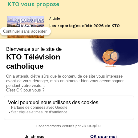
KTO vous propose
Article
Les reportages d'été 2026 de KTO
Article
La visite pastorale du pape Léon
XIV à Assise à suivre sur KTO le
jeudi 6 août
Article
Le pape en Uruguay, Argentine et
Pérou du 6 au 17 novembre 2026
© KTO 2026 —
Contact
—
Mentions légales