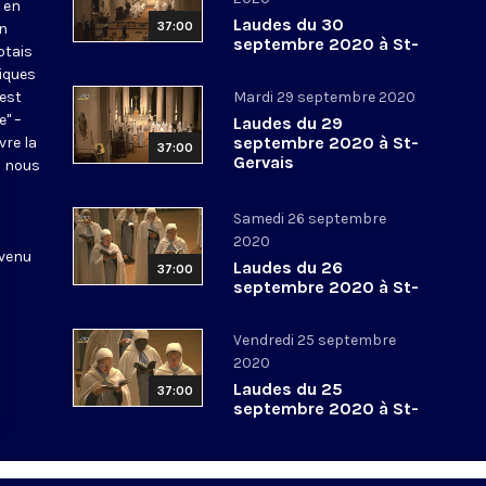
 en
Laudes du 30
37:00
en
septembre 2020 à St-
otais
Gervais
tiques
 est
Mardi 29 septembre 2020
e" –
Laudes du 29
septembre 2020 à St-
vre la
37:00
Gervais
l nous
Samedi 26 septembre
2020
 venu
Laudes du 26
37:00
septembre 2020 à St-
Gervais
Vendredi 25 septembre
2020
Laudes du 25
37:00
septembre 2020 à St-
Gervais