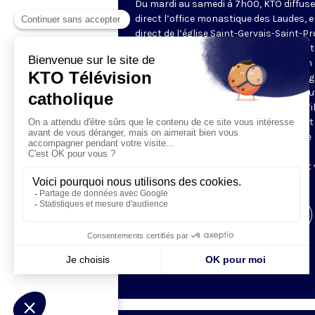
Du mardi au samedi à 7h00, KTO diffuse
direct l’office monastique des Laudes, 
direct de l’église Saint-Gervais-Saint-Pr
(Paris IVe), avec les Fraternités Monas
de Jérusalem. Les Laudes – dont le nom
dérivé du terme latin qui signifie "louang
sont d’abord la prière de louange qui ou
journée pour remercier Dieu du don qu’i
fait de ce jour nouveau, et le placer tout
entier sous son regard. Mais son heure
matinale éveille aussi le souvenir de la
Résurrection du Seigneur, "soleil levant
nous visiter" (Lc 1,28).
Visiter la page de l'émission