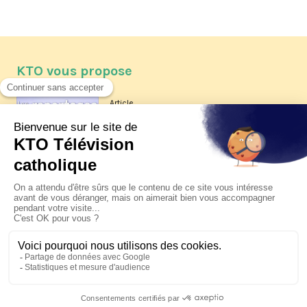
KTO vous propose
Article
Les reportages d'été 2026 de KTO
Article
La visite pastorale du pape Léon
XIV à Assise à suivre sur KTO le
jeudi 6 août
Article
Le pape en Uruguay, Argentine et
Pérou du 6 au 17 novembre 2026