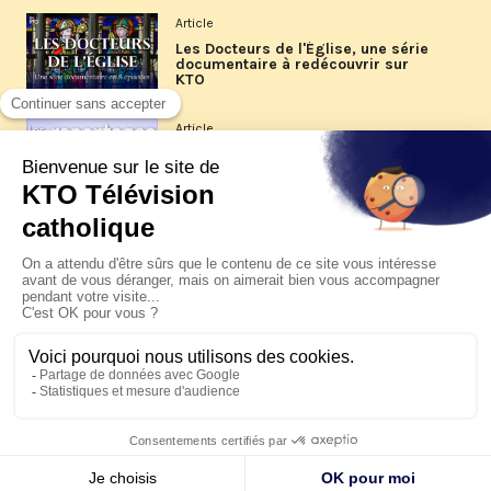
Article
Les Docteurs de l'Église, une série
documentaire à redécouvrir sur
KTO
Article
Les reportages d'été 2026 de KTO
Article
La visite pastorale du pape Léon
XIV à Assise à suivre sur KTO le
jeudi 6 août
Article
Le pape en Uruguay, Argentine et
Pérou du 6 au 17 novembre 2026
© KTO 2026 —
Contact
—
Mentions légales