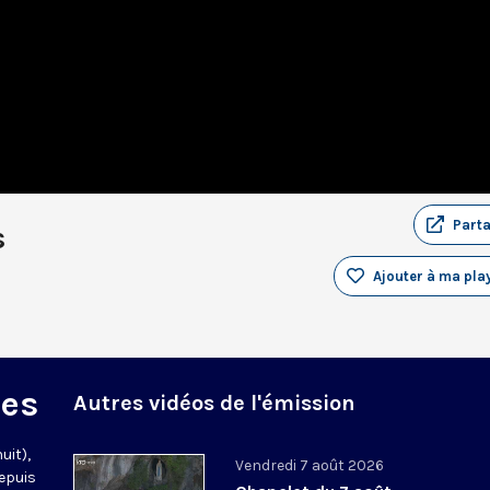
Part
s
Ajouter à ma play
des
Autres vidéos de l'émission
uit),
Vendredi 7 août 2026
epuis