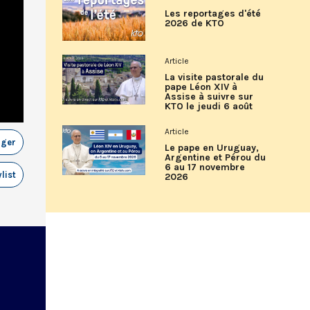
Les reportages d'été
2026 de KTO
Article
La visite pastorale du
pape Léon XIV à
Assise à suivre sur
KTO le jeudi 6 août
Article
ager
Le pape en Uruguay,
Argentine et Pérou du
6 au 17 novembre
list
2026