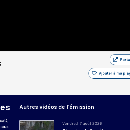
Part
s
Ajouter à ma play
des
Autres vidéos de l'émission
uit),
Vendredi 7 août 2026
epuis