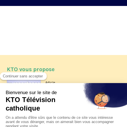
KTO vous propose
Article
Les reportages d'été 2026 de KTO
Article
La visite pastorale du pape Léon
XIV à Assise à suivre sur KTO le
jeudi 6 août