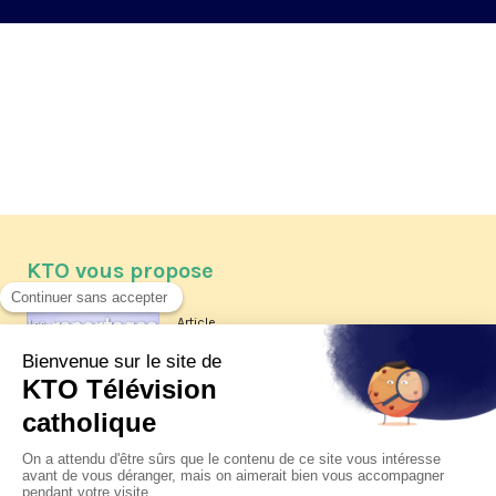
KTO vous propose
Article
Les reportages d'été 2026 de KTO
Article
La visite pastorale du pape Léon
XIV à Assise à suivre sur KTO le
jeudi 6 août