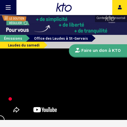
Contenu sponsorisé
Émissions
Office des Laudes à St-Gervais
Laudes du samedi
Faire un don à KTO