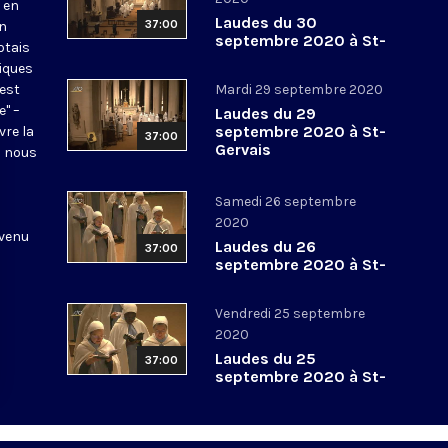
 en
Laudes du 30
37:00
en
septembre 2020 à St-
otais
Gervais
tiques
 est
Mardi 29 septembre 2020
e" –
Laudes du 29
septembre 2020 à St-
vre la
37:00
Gervais
l nous
Samedi 26 septembre
2020
 venu
Laudes du 26
37:00
septembre 2020 à St-
Gervais
Vendredi 25 septembre
2020
Laudes du 25
37:00
septembre 2020 à St-
Gervais