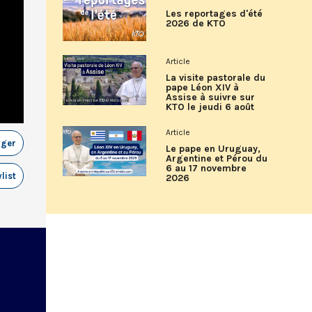
Les reportages d'été
2026 de KTO
Article
La visite pastorale du
pape Léon XIV à
Assise à suivre sur
KTO le jeudi 6 août
Article
ager
Le pape en Uruguay,
Argentine et Pérou du
6 au 17 novembre
list
2026