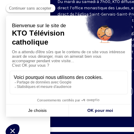
Du mardi au samedi à 7h00, KTO diffuse
direct l’office monastique des Laudes, 
direct de l’église Saint-Gervais-Saint-Pr
(Paris IVe), avec les Fraternités Monas
de Jérusalem. Les Laudes – dont le nom
dérivé du terme latin qui signifie "louang
sont d’abord la prière de louange qui ou
journée pour remercier Dieu du don qu’i
fait de ce jour nouveau, et le placer tout
entier sous son regard. Mais son heure
matinale éveille aussi le souvenir de la
Résurrection du Seigneur, "soleil levant
nous visiter" (Lc 1,28).
Visiter la page de l'émission