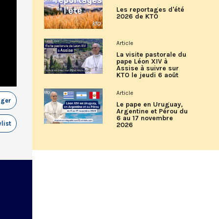
Les reportages d'été
2026 de KTO
Article
La visite pastorale du
pape Léon XIV à
Assise à suivre sur
KTO le jeudi 6 août
Article
ager
Le pape en Uruguay,
Argentine et Pérou du
6 au 17 novembre
list
2026