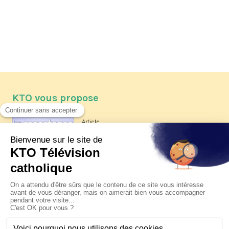
KTO vous propose
Article
Les reportages d'été 2026 de KTO
Article
La visite pastorale du pape Léon
XIV à Assise à suivre sur KTO le
jeudi 6 août
Article