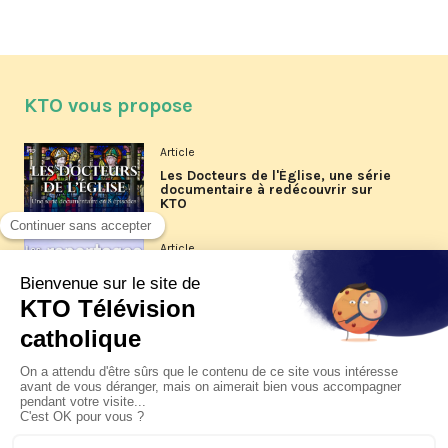
KTO vous propose
Article
Les Docteurs de l'Église, une série
documentaire à redécouvrir sur
KTO
Article
Les reportages d'été 2026 de KTO
Article
La visite pastorale du pape Léon
XIV à Assise à suivre sur KTO le
jeudi 6 août
Article