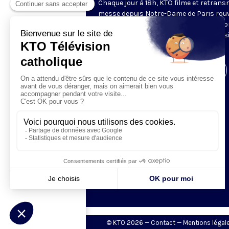
Chaque jour à 18h, KTO filme et retrans
messe depuis Notre-Dame de Paris rouv
Les textes des Vêpres et de la messe so
presque toujours ceux qu’indiquent le s
www.aelf.org
.
Visiter la page de l'émission
© KTO 2026 —
Contact
—
Mentions légal