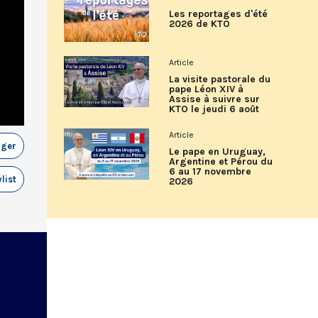
Les reportages d'été
2026 de KTO
Article
La visite pastorale du
pape Léon XIV à
Assise à suivre sur
KTO le jeudi 6 août
Article
ager
Le pape en Uruguay,
Argentine et Pérou du
6 au 17 novembre
list
2026