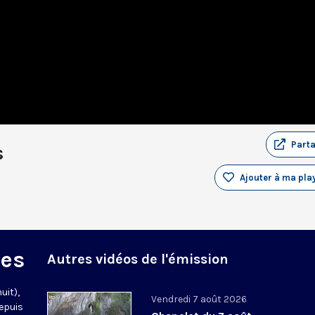
Part
s
Ajouter à ma play
des
Autres vidéos de l'émission
uit),
Vendredi 7 août 2026
epuis