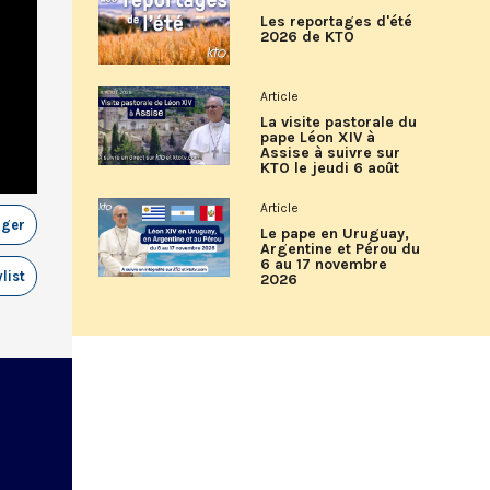
Les reportages d'été
2026 de KTO
Article
La visite pastorale du
pape Léon XIV à
Assise à suivre sur
KTO le jeudi 6 août
Article
ager
Le pape en Uruguay,
Argentine et Pérou du
6 au 17 novembre
list
2026