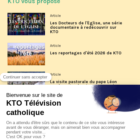
KTO vous propose
Article
Les Docteurs de l'Église, une série
documentaire à redécouvrir sur
KTO
Article
Les reportages d'été 2026 de KTO
Article
La visite pastorale du pape Léon
XIV à Assise à suivre sur KTO le
jeudi 6 août
Article
Le pape en Uruguay, Argentine et
Pérou du 6 au 17 novembre 2026