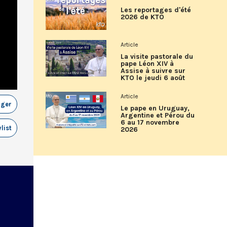
Les reportages d'été
2026 de KTO
Article
La visite pastorale du
pape Léon XIV à
Assise à suivre sur
KTO le jeudi 6 août
Article
ager
Le pape en Uruguay,
Argentine et Pérou du
6 au 17 novembre
list
2026