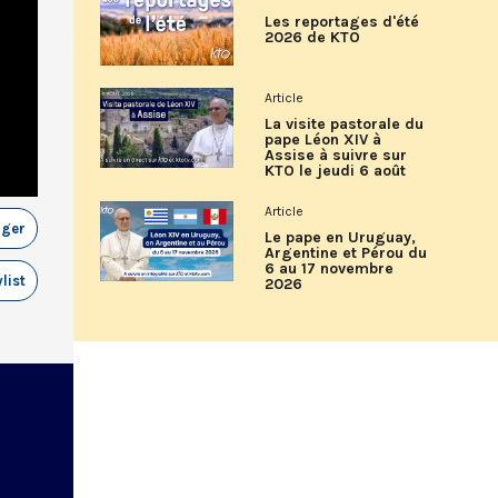
Les reportages d'été
2026 de KTO
Article
La visite pastorale du
pape Léon XIV à
Assise à suivre sur
KTO le jeudi 6 août
Article
ager
Le pape en Uruguay,
Argentine et Pérou du
6 au 17 novembre
list
2026