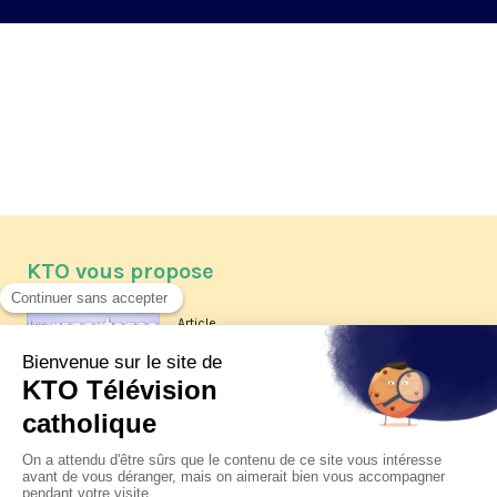
KTO vous propose
Article
Les reportages d'été 2026 de KTO
Article
La visite pastorale du pape Léon
XIV à Assise à suivre sur KTO le
jeudi 6 août