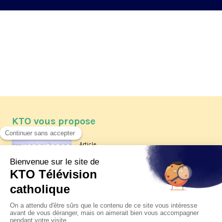
KTO vous propose
Article
Les reportages d'été 2026 de KTO
Article
La visite pastorale du pape Léon
XIV à Assise à suivre sur KTO le
jeudi 6 août