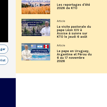
Les reportages d'été
2026 de KTO
Article
La visite pastorale du
pape Léon XIV à
Assise à suivre sur
KTO le jeudi 6 août
Article
ager
Le pape en Uruguay,
Argentine et Pérou du
6 au 17 novembre
list
2026