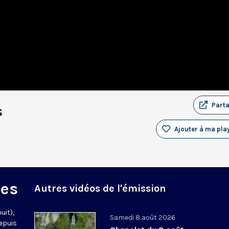
Part
s
Ajouter à ma play
des
Autres vidéos de l'émission
uit),
Samedi 8 août 2026
epuis