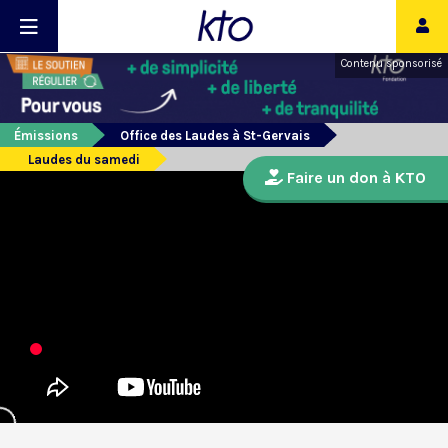
Contenu sponsorisé
Émissions
Office des Laudes à St-Gervais
Laudes du samedi
Faire un don à KTO