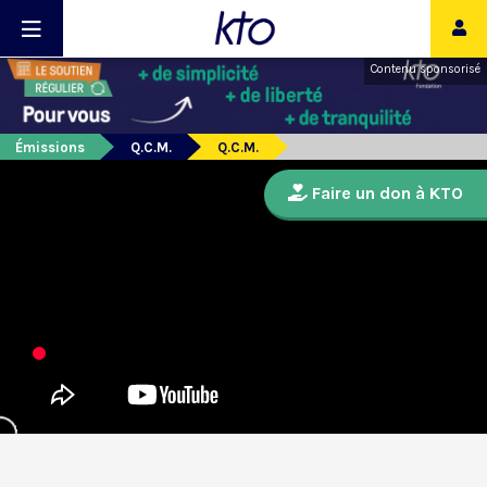
Contenu sponsorisé
Émissions
Q.C.M.
Q.C.M.
Faire un don à KTO