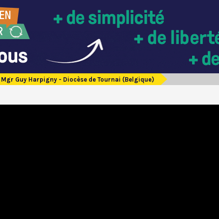
Mgr Guy Harpigny - Diocèse de Tournai (Belgique)