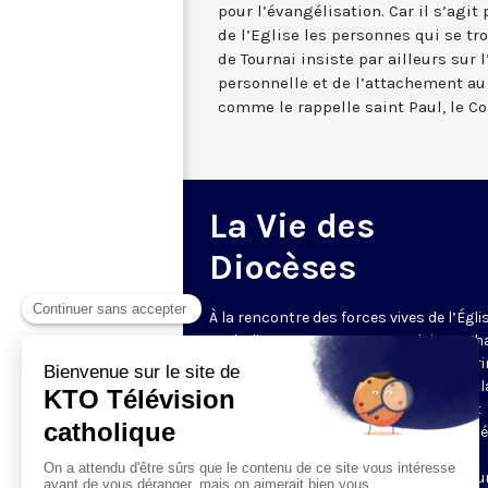
pour l’évangélisation. Car il s’agit 
de l’Eglise les personnes qui se tr
de Tournai insiste par ailleurs sur
personnelle et de l’attachement au 
comme le rappelle saint Paul, le Co
La Vie des
Diocèses
À la rencontre des forces vives de l’Égli
catholique en France et en Belgique. C
semaine, un évêque est reçu par Honori
Grasset pour remettre en perspective la
et l’actualité de son diocèse. Comment
l’Evangile est-il concrètement annoncé
Quelles sont les priorités pastorales ?
Reportages et interviews nourrissent u