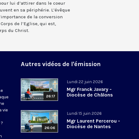
pour lui d’attirer dans le coeur
ouvent en sa périphérie. L’évêque
 l’importance de la conversion
Corps de l’Eglise, qui est,
rps du Christ.
Autres vidéos de l'émission
Lundi 22 juin 2026
Mgr Franck Javary -
se
Diocèse de Châlons
26:17
haque
ne
 vie
Lundi 15 juin 2026
Mgr Laurent Percerou -
 ?
Diocèse de Nantes
26:06
n