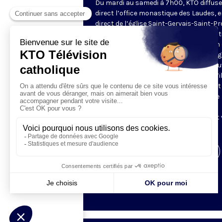
Du mardi au samedi à 7h00, KTO diffuse
direct l’office monastique des Laudes, 
direct de l’église Saint-Gervais-Saint-Pr
(Paris IVe), avec les Fraternités Monas
de Jérusalem. Les Laudes – dont le nom
dérivé du terme latin qui signifie "louang
sont d’abord la prière de louange qui ou
journée pour remercier Dieu du don qu’i
fait de ce jour nouveau, et le placer tout
entier sous son regard. Mais son heure
matinale éveille aussi le souvenir de la
Résurrection du Seigneur, "soleil levant
nous visiter" (Lc 1,28).
Visiter la page de l'émission