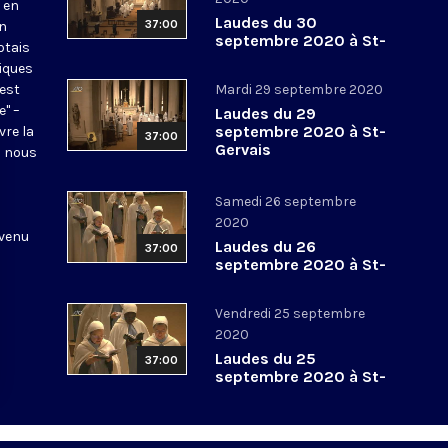
 en
Laudes du 30
37:00
en
septembre 2020 à St-
otais
Gervais
tiques
 est
Mardi 29 septembre 2020
e" –
Laudes du 29
septembre 2020 à St-
vre la
37:00
Gervais
l nous
Samedi 26 septembre
2020
 venu
Laudes du 26
37:00
septembre 2020 à St-
Gervais
Vendredi 25 septembre
2020
Laudes du 25
37:00
septembre 2020 à St-
Gervais