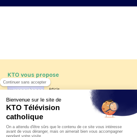
KTO vous propose
Article
Les reportages d'été 2026 de KTO
Article
La visite pastorale du pape Léon
XIV à Assise à suivre sur KTO le
jeudi 6 août