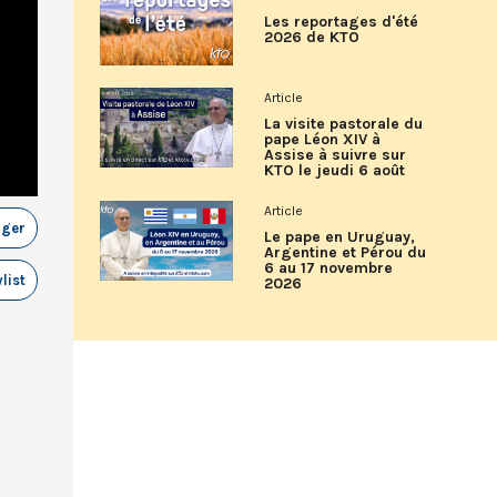
Les reportages d'été
2026 de KTO
Article
La visite pastorale du
pape Léon XIV à
Assise à suivre sur
KTO le jeudi 6 août
Article
ager
Le pape en Uruguay,
Argentine et Pérou du
6 au 17 novembre
list
2026