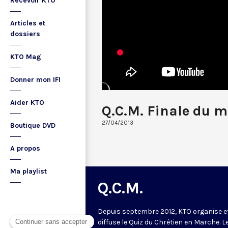
Recevoir KTO
Articles et
dossiers
KTO Mag
Donner mon IFI
Aider KTO
Q.C.M. Finale du m
27/04/2013
Boutique DVD
A propos
Ma playlist
Q.C.M.
Depuis septembre 2012, KTO organise e
diffuse le Quiz du Chrétien en Marche. L