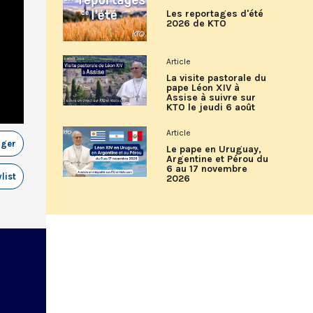
Les reportages d'été
2026 de KTO
Article
La visite pastorale du
pape Léon XIV à
Assise à suivre sur
KTO le jeudi 6 août
Article
ager
Le pape en Uruguay,
Argentine et Pérou du
6 au 17 novembre
list
2026