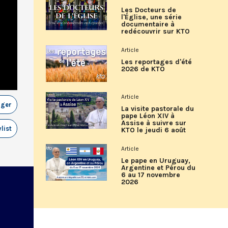
Les Docteurs de
l'Église, une série
documentaire à
redécouvrir sur KTO
Article
Les reportages d'été
2026 de KTO
Article
ager
La visite pastorale du
pape Léon XIV à
Assise à suivre sur
list
KTO le jeudi 6 août
Article
Le pape en Uruguay,
Argentine et Pérou du
6 au 17 novembre
2026