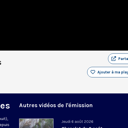
Part
s
Ajouter à ma play
des
Autres vidéos de l'émission
uit),
Jeudi 6 août 2026
epuis