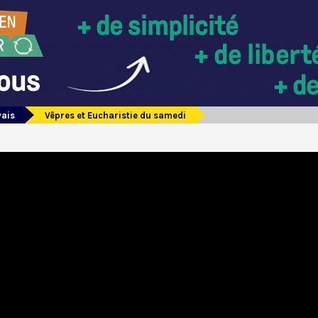
vais
Vêpres et Eucharistie du samedi