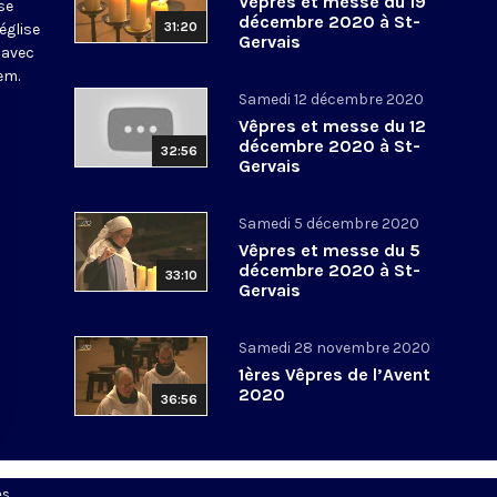
Vêpres et messe du 19
se
décembre 2020 à St-
31:20
église
Gervais
 avec
em.
Samedi 12 décembre 2020
Vêpres et messe du 12
décembre 2020 à St-
32:56
Gervais
Samedi 5 décembre 2020
Vêpres et messe du 5
décembre 2020 à St-
33:10
Gervais
Samedi 28 novembre 2020
1ères Vêpres de l’Avent
2020
36:56
es