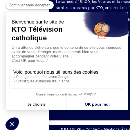
Le samedi à 18h00, les Vêpres et la mes
sont retransmis par KTO, en direct de l’
Saint-Gervais-Saint-Protais (Paris, IVe),
les Fraternités Monastiques de Jérusal
Visiter la page de l'émission
© KTO 2026 —
Contact
—
Mentions légal