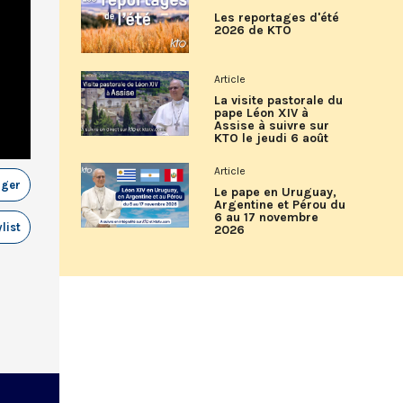
Les reportages d'été
2026 de KTO
Article
La visite pastorale du
pape Léon XIV à
Assise à suivre sur
KTO le jeudi 6 août
Article
ager
Le pape en Uruguay,
Argentine et Pérou du
6 au 17 novembre
list
2026