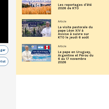
Les reportages d'été
2026 de KTO
Article
La visite pastorale du
pape Léon XIV à
Assise à suivre sur
KTO le jeudi 6 août
Article
ager
Le pape en Uruguay,
Argentine et Pérou du
6 au 17 novembre
list
2026