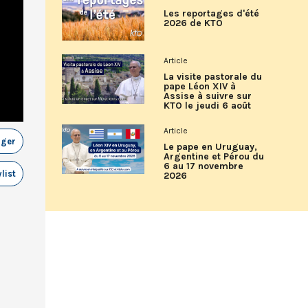
Les reportages d'été
2026 de KTO
Article
La visite pastorale du
pape Léon XIV à
Assise à suivre sur
KTO le jeudi 6 août
Article
ager
Le pape en Uruguay,
Argentine et Pérou du
6 au 17 novembre
list
2026