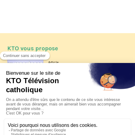
KTO vous propose
Article
Les reportages d'été 2026 de KTO
Article
La visite pastorale du pape Léon
XIV à Assise à suivre sur KTO le
jeudi 6 août
Article
Le pape en Uruguay, Argentine et
Pérou du 6 au 17 novembre 2026