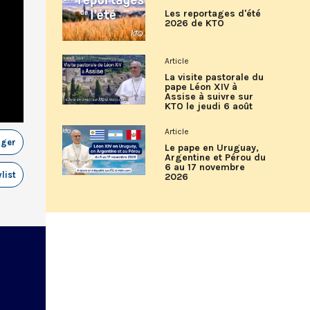
Les reportages d'été
2026 de KTO
Article
La visite pastorale du
pape Léon XIV à
Assise à suivre sur
KTO le jeudi 6 août
Article
ager
Le pape en Uruguay,
Argentine et Pérou du
6 au 17 novembre
list
2026