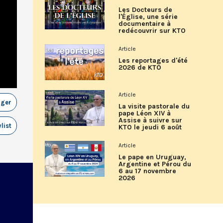
Les Docteurs de
l'Église, une série
documentaire à
redécouvrir sur KTO
Article
Les reportages d'été
2026 de KTO
Article
ager
La visite pastorale du
pape Léon XIV à
Assise à suivre sur
list
KTO le jeudi 6 août
Article
Le pape en Uruguay,
Argentine et Pérou du
6 au 17 novembre
2026