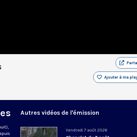
Part
s
Ajouter à ma play
des
Autres vidéos de l'émission
uit),
Vendredi 7 août 2026
epuis