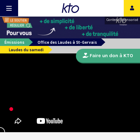
Contenu sponsorisé
Émissions
Office des Laudes à St-Gervais
Laudes du samedi
Faire un don à KTO