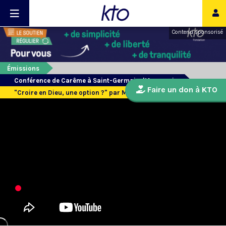
Contenu sponsorisé
Émissions
Conférence de Carême à Saint-Germain-l’Auxerrois
Faire un don à KTO
"Croire en Dieu, une option ?" par Mgr Eric de Moulins-Beaufort