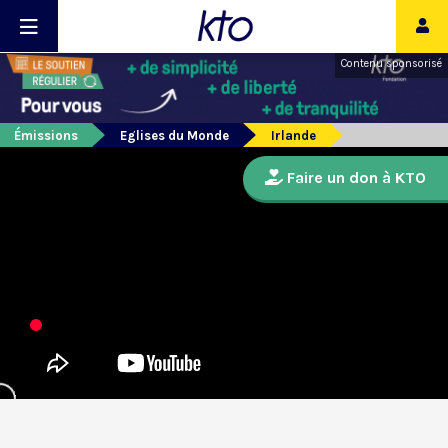
Contenu sponsorisé
Émissions
Eglises du Monde
Irlande
Faire un don à KTO